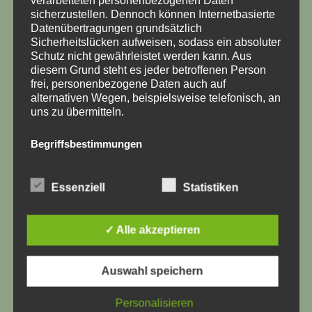
mit Halter für die Zentralelektrik
sicherzustellen. Dennoch können Internetbasierte
Datenübertragungen grundsätzlich
passende Steckergehäuse und Auspinnwerkzeug
Sicherheitslücken aufweisen, sodass ein absoluter
für die originalen Leitungen
Schutz nicht gewährleistet werden kann. Aus
Anleitung
diesem Grund steht es jeder betroffenen Person
frei, personenbezogene Daten auch auf
alternativen Wegen, beispielsweise telefonisch, an
uns zu übermitteln.
Ähnliche Produkte
Begriffsbestimmungen
Die Datenschutzerklärung beruht auf den
Begrifflichkeiten, die durch den Europäischen
Essenziell
Statistiken
Richtlinien- und Verordnungsgeber beim Erlass
der Datenschutz-Grundverordnung (DS-GVO)
verwendet wurden. Unsere Datenschutzerklärung
✓ Alle akzeptieren
soll sowohl für die Öffentlichkeit als auch für
unsere Kunden und Geschäftspartner einfach
lesbar und verständlich sein. Um dies zu
Auswahl speichern
gewährleisten, möchten wir vorab die verwendeten
Begrifflichkeiten erläutern.
Kabelbäume Beleuchtung
Kabelbäume Beleuchtung
Personalisieren