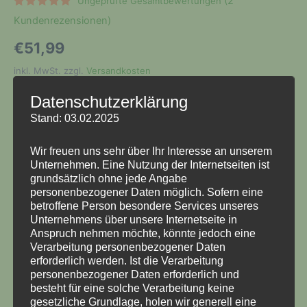
(
2
Ungeprüfte Gesamtbewertungen
Bewertet
2
Kundenrezensionen)
mit
5.00
von 5,
basierend
€
51,99
auf
Kundenbewertungen
inkl. MwSt.
zzgl.
Versandkosten
kleines Lichtupdate
Datenschutzerklärung
Stand: 03.02.2025
Variante
Wir freuen uns sehr über Ihr Interesse an unserem
Unternehmen. Eine Nutzung der Internetseiten ist
grundsätzlich ohne jede Angabe
personenbezogener Daten möglich. Sofern eine
kleines
In den Warenkorb
betroffene Person besondere Services unseres
Lichtupdate
Unternehmens über unsere Internetseite in
Menge
Anspruch nehmen möchte, könnte jedoch eine
Artikelnummer:
3-L-A-017
Verarbeitung personenbezogener Daten
Kategorie:
Kabelbäume Beleuchtung
erforderlich werden. Ist die Verarbeitung
Schlagwörter:
licht
,
relais
,
t3
personenbezogener Daten erforderlich und
besteht für eine solche Verarbeitung keine
gesetzliche Grundlage, holen wir generell eine