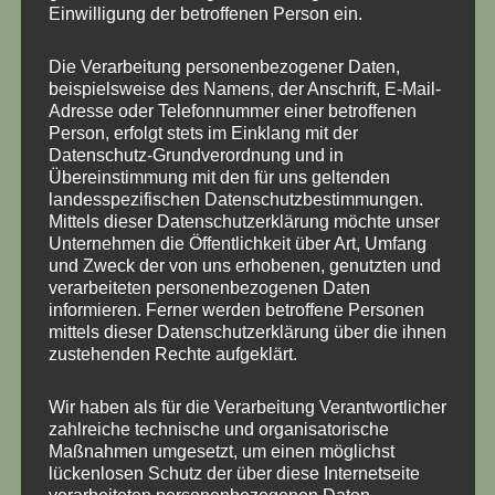
Einwilligung der betroffenen Person ein.
Beschreibung
Die Verarbeitung personenbezogener Daten,
Zusätzliche Informationen
beispielsweise des Namens, der Anschrift, E-Mail-
Adresse oder Telefonnummer einer betroffenen
Produktsicherheit
Person, erfolgt stets im Einklang mit der
Datenschutz-Grundverordnung und in
Rezensionen (2)
Übereinstimmung mit den für uns geltenden
landesspezifischen Datenschutzbestimmungen.
Das kleine Lichtupdate besteht aus:
Mittels dieser Datenschutzerklärung möchte unser
Unternehmen die Öffentlichkeit über Art, Umfang
und Zweck der von uns erhobenen, genutzten und
Vorsicherung mit Halterung für die Zentralelektrik
verarbeiteten personenbezogenen Daten
2 x hochwertige Relais eines namhaften
informieren. Ferner werden betroffene Personen
mittels dieser Datenschutzerklärung über die ihnen
Herstellers aus China, nachdem wir mit den
zustehenden Rechte aufgeklärt.
Produkten der europäischen Marken, mit
Herstellort auch China, schlechte Erfahrungen
Wir haben als für die Verarbeitung Verantwortlicher
gemacht haben – da es sich um Standard Relais
zahlreiche technische und organisatorische
handelt kann der Käufer die auch gerne gegen
Maßnahmen umgesetzt, um einen möglichst
eine Hersteller seiner Wahl tauschen
lückenlosen Schutz der über diese Internetseite
verarbeiteten personenbezogenen Daten