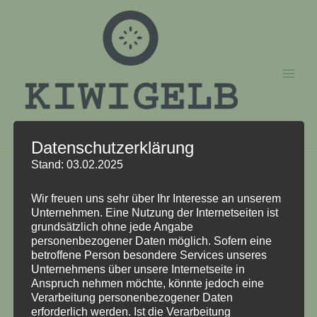
Zum
Inhalt
springen
Datenschutzerklärung
Nachhaltigkeit
Stand: 03.02.2025
Ich versuche, wenn möglich, den Versand zu Euch so
Wir freuen uns sehr über Ihr Interesse an unserem
Unternehmen. Eine Nutzung der Internetseiten ist
Nachhaltigkeit wie möglich zu gestalten.
grundsätzlich ohne jede Angabe
personenbezogener Daten möglich. Sofern eine
Mein Hauptansatzpunkt ist hierbei die Verpackung sowie
betroffene Person besondere Services unseres
das Polstermaterial.
Unternehmens über unsere Internetseite in
Anspruch nehmen möchte, könnte jedoch eine
Verarbeitung personenbezogener Daten
Solange die Verpackung unbeschädigt, sauber und
erforderlich werden. Ist die Verarbeitung
wiederverwendbar ist, verwende ich die auch wieder. Ich