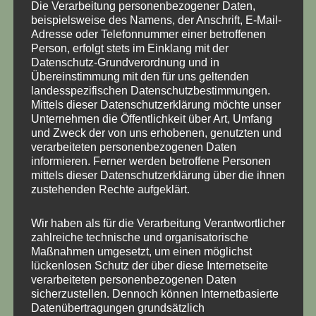
Die Verarbeitung personenbezogener Daten,
Produktsicherheit
beispielsweise des Namens, der Anschrift, E-Mail-
Adresse oder Telefonnummer einer betroffenen
Rezensionen (1)
Person, erfolgt stets im Einklang mit der
Datenschutz-Grundverordnung und in
Übereinstimmung mit den für uns geltenden
Beim WBX geht ein kleiner Kabelbaum zu den jeweiligen
landesspezifischen Datenschutzbestimmungen.
Öldruckschaltern.
Mittels dieser Datenschutzerklärung möchte unser
Unternehmen die Öffentlichkeit über Art, Umfang
alle Leitungen neu, Hochtemperaturkabel bis
und Zweck der von uns erhobenen, genutzten und
200°C
verarbeiteten personenbezogenen Daten
informieren. Ferner werden betroffene Personen
alle Schutzschläuche neu, selbst verlöschend
mittels dieser Datenschutzerklärung über die ihnen
zustehenden Rechte aufgeklärt.
Pins und Stecker neu
Wir haben als für die Verarbeitung Verantwortlicher
Passend für alle 2,1l Motoren.
zahlreiche technische und organisatorische
Maßnahmen umgesetzt, um einen möglichst
Passend für Syncro und Heckantrieb
lückenlosen Schutz der über diese Internetseite
verarbeiteten personenbezogenen Daten
sicherzustellen. Dennoch können Internetbasierte
Datenübertragungen grundsätzlich