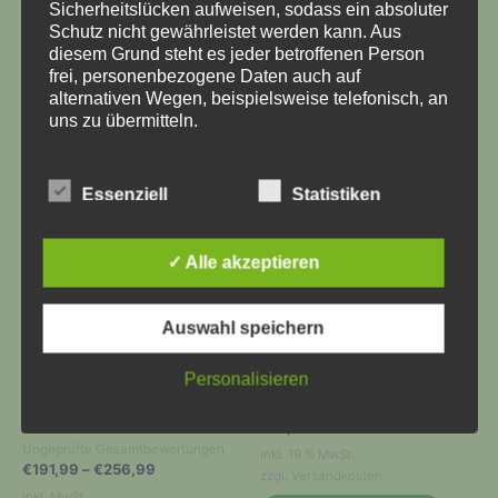
Sicherheitslücken aufweisen, sodass ein absoluter
Kein Altteilpfand
Schutz nicht gewährleistet werden kann. Aus
diesem Grund steht es jeder betroffenen Person
frei, personenbezogene Daten auch auf
alternativen Wegen, beispielsweise telefonisch, an
Ähnliche Produkte
uns zu übermitteln.
Begriffsbestimmungen
Essenziell
Statistiken
Die Datenschutzerklärung beruht auf den
Begrifflichkeiten, die durch den Europäischen
Richtlinien- und Verordnungsgeber beim Erlass
✓ Alle akzeptieren
der Datenschutz-Grundverordnung (DS-GVO)
verwendet wurden. Unsere Datenschutzerklärung
NICHT VORRÄTIG
soll sowohl für die Öffentlichkeit als auch für
Auswahl speichern
unsere Kunden und Geschäftspartner einfach
lesbar und verständlich sein. Um dies zu
Kabelbäume Beleuchtung
Kabelbäume Zubehör
Personalisieren
gewährleisten, möchten wir vorab die verwendeten
Leitungssatz vorne
Kabelbaum für Heckwischer
Begrifflichkeiten erläutern.
€
97,99
Bewertet
Ungeprüfte Gesamtbewertungen
inkl. 19 % MwSt.
Wir verwenden in dieser Datenschutzerklärung
mit
€
191,99
–
€
256,99
5.00
zzgl.
Versandkosten
unter anderem die folgenden Begriffe:
von 5
inkl. MwSt.