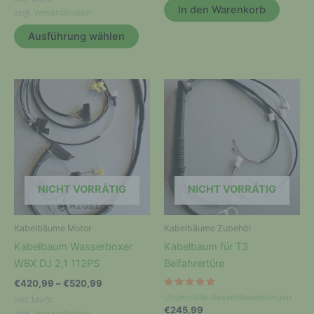
In den Warenkorb
zzgl.
Versandkosten
a) personenbezogene Daten
Dieses
Ausführung wählen
Personenbezogene Daten sind alle
Produkt
Informationen, die sich auf eine identifizierte
weist
oder identifizierbare natürliche Person (im
mehrere
Folgenden „betroffene Person") beziehen.
Varianten
Als identifizierbar wird eine natürliche
Person angesehen, die direkt oder indirekt,
auf.
insbesondere mittels Zuordnung zu einer
Die
Kennung wie einem Namen, zu einer
Optionen
Kennnummer, zu Standortdaten, zu einer
können
Online-Kennung oder zu einem oder
auf
mehreren besonderen Merkmalen, die
NICHT VORRÄTIG
NICHT VORRÄTIG
Ausdruck der physischen, physiologischen,
der
genetischen, psychischen, wirtschaftlichen,
Produktseite
kulturellen oder sozialen Identität dieser
gewählt
Kabelbäume Motor
Kabelbäume Zubehör
natürlichen Person sind, identifiziert werden
werden
Kabelbaum Wasserboxer
Kabelbaum für T3
kann.
WBX DJ 2,1 112PS
Beifahrertüre
b) betroffene Person
€
420,99
–
€
520,99
Bewertet
Ungeprüfte Gesamtbewertungen
inkl. MwSt.
Betroffene Person ist jede identifizierte oder
mit
€
245,99
5.00
zzgl.
Versandkosten