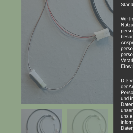
Stand
Wir f
Nutzu
perso
beson
Anspr
perso
perso
Verar
Einwi
Die V
der A
Perso
und i
Daten
unser
uns e
infor
Daten