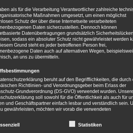
aben als für die Verarbeitung Verantwortlicher zahlreiche techn
rganisatorische Maßnahmen umgesetzt, um einen möglichst
nlosen Schutz der über diese Internetseite verarbeiteten
nenbezogenen Daten sicherzustellen. Dennoch können
netbasierte Datenübertragungen grundsätzlich Sicherheitslücke
isen, sodass ein absoluter Schutz nicht gewährleistet werden k
iesem Grund steht es jeder betroffenen Person frei,
oduktsicherheit
Rezensionen (0)
nenbezogene Daten auch auf alternativen Wegen, beispielswe
onisch, an uns zu übermitteln.
der Fahrerseite.
iffsbestimmungen
elches zwischen die beiden A-Säulen kommt.
atenschutzerklärung beruht auf den Begrifflichkeiten, die durch
äischen Richtlinien- und Verordnungsgeber beim Erlass der
schutz-Grundverordnung (DS-GVO) verwendet wurden. Unser
:
schutzerklärung soll sowohl für die Öffentlichkeit als auch für u
n und Geschäftspartner einfach lesbar und verständlich sein.
zu gewährleisten, möchten wir vorab die verwendeten
flichkeiten erläutern.
ssenziell
Statistiken
erwenden in dieser Datenschutzerklärung unter anderem die