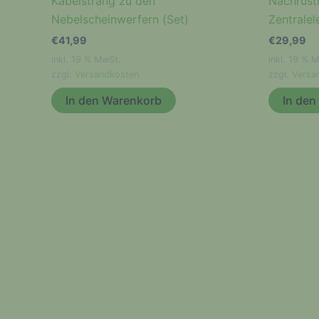
Kabelstrang zu den
Nachrüst
Nebelscheinwerfern (Set)
Zentralele
€
41,99
€
29,99
inkl. 19 % MwSt.
inkl. 19 % 
zzgl.
Versandkosten
zzgl.
Versa
In den Warenkorb
In den