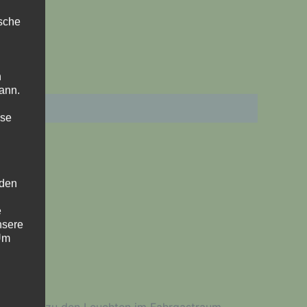
ische
n
ann.
ise
 den
e
nsere
 Um