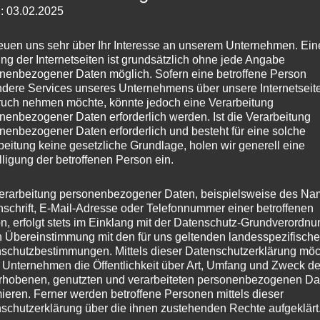
für
: 03.02.2025
Innenraumlicht
Menge
Artikelnummer:
3-L-A-01
reuen uns sehr über Ihr Interesse an unserem Unternehmen. Ein
ng der Internetseiten ist grundsätzlich ohne jede Angabe
nenbezogener Daten möglich. Sofern eine betroffene Person
dere Services unseres Unternehmens über unsere Internetseite
uch nehmen möchte, könnte jedoch eine Verarbeitung
nenbezogener Daten erforderlich werden. Ist die Verarbeitung
nenbezogener Daten erforderlich und besteht für eine solche
beitung keine gesetzliche Grundlage, holen wir generell eine
lligung der betroffenen Person ein.
erarbeitung personenbezogener Daten, beispielsweise des Na
nschrift, E-Mail-Adresse oder Telefonnummer einer betroffenen
n, erfolgt stets im Einklang mit der Datenschutz-Grundverordnu
n Übereinstimmung mit den für uns geltenden landesspezifisch
schutzbestimmungen. Mittels dieser Datenschutzerklärung mö
 Unternehmen die Öffentlichkeit über Art, Umfang und Zweck de
rhobenen, genutzten und verarbeiteten personenbezogenen Da
mieren. Ferner werden betroffene Personen mittels dieser
schutzerklärung über die ihnen zustehenden Rechte aufgeklärt