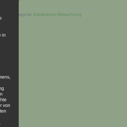
8-0
Kategorie:
Kabelbäume Beleuchtung
e
 in
mens,
ng
en
chte
r von
ten
.