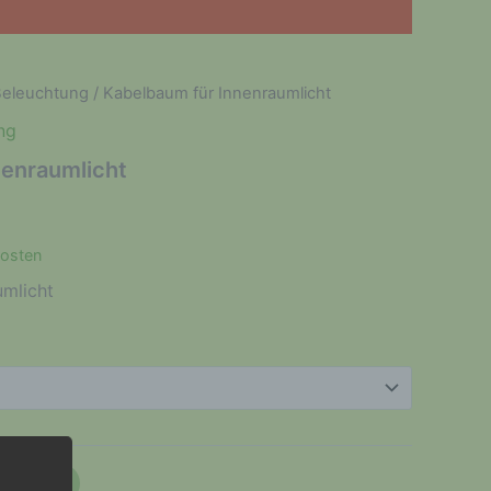
eleuchtung
/ Kabelbaum für Innenraumlicht
ng
nenraumlicht
osten
umlicht
renkorb