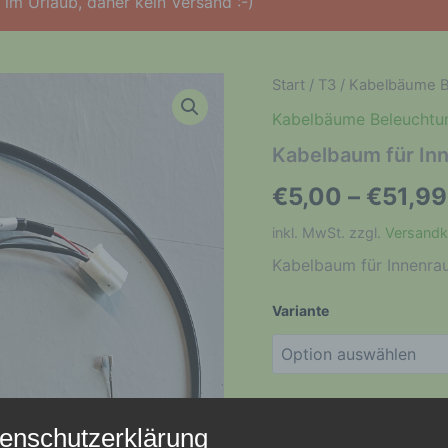
im Urlaub, daher kein Versand :-)
Start
/
T3
/
Kabelbäume B
Kabelbäume Beleuchtu
Kabelbaum für In
€
5,00
–
€
51,99
inkl. MwSt.
zzgl.
Versandk
Kabelbaum für Innenra
Variante
enschutzerklärung
Kabelbaum
In den Wa