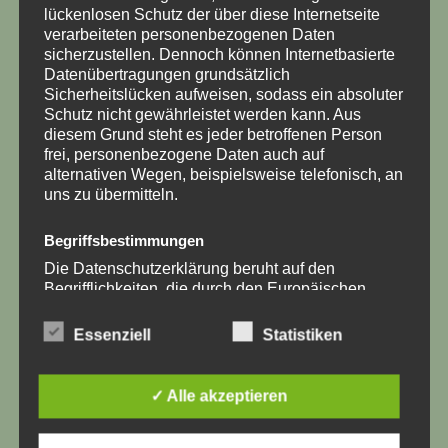
lückenlosen Schutz der über diese Internetseite
verarbeiteten personenbezogenen Daten
Kabelbäume allgemein
sicherzustellen. Dennoch können Internetbasierte
Altteilpfand – schick mir
Datenübertragungen grundsätzlich
Sicherheitslücken aufweisen, sodass ein absoluter
deinen alten Kabelbaum erst
Schutz nicht gewährleistet werden kann. Aus
wenn du den neuen
diesem Grund steht es jeder betroffenen Person
Kabelbaum hast
frei, personenbezogene Daten auch auf
€
100,00
alternativen Wegen, beispielsweise telefonisch, an
uns zu übermitteln.
inkl. 19 % MwSt.
In den Warenkorb
Begriffsbestimmungen
Die Datenschutzerklärung beruht auf den
Begrifflichkeiten, die durch den Europäischen
Richtlinien- und Verordnungsgeber beim Erlass
Ähnliche Produkte
der Datenschutz-Grundverordnung (DS-GVO)
Essenziell
Statistiken
verwendet wurden. Unsere Datenschutzerklärung
soll sowohl für die Öffentlichkeit als auch für
unsere Kunden und Geschäftspartner einfach
✓ Alle akzeptieren
lesbar und verständlich sein. Um dies zu
gewährleisten, möchten wir vorab die verwendeten