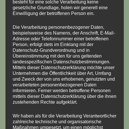
Zusätzliche Informationen
besteht für eine solche Verarbeitung keine
gesetzliche Grundlage, holen wir generell eine
Produktsicherheit
Einwilligung der betroffenen Person ein.
Rezensionen (0)
Die Verarbeitung personenbezogener Daten,
beispielsweise des Namens, der Anschrift, E-Mail-
Für T3 WBX Einspritzer, bitte angeben ob 2wd oder syncro
Adresse oder Telefonnummer einer betroffenen
und ob an der Benzinpumpe Flachstecker oder Bolzen
Person, erfolgt stets im Einklang mit der
Datenschutz-Grundverordnung und in
verbaut sind.
Übereinstimmung mit den für uns geltenden
landesspezifischen Datenschutzbestimmungen.
Mittels dieser Datenschutzerklärung möchte unser
Unternehmen die Öffentlichkeit über Art, Umfang
Das könnte dir auch gefallen …
und Zweck der von uns erhobenen, genutzten und
verarbeiteten personenbezogenen Daten
informieren. Ferner werden betroffene Personen
mittels dieser Datenschutzerklärung über die ihnen
zustehenden Rechte aufgeklärt.
Wir haben als für die Verarbeitung Verantwortlicher
zahlreiche technische und organisatorische
Maßnahmen umgesetzt, um einen möglichst