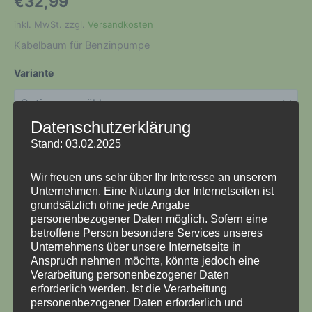
€
32,99
inkl. MwSt.
zzgl.
Versandkosten
Kabelbaum für Benzinpumpe
Variante
Datenschutzerklärung
Stand: 03.02.2025
Kabelbaum
In den Warenkorb
für
Wir freuen uns sehr über Ihr Interesse an unserem
Benzinpumpe
Unternehmen. Eine Nutzung der Internetseiten ist
Menge
Artikelnummer:
3-M-B-012
Kategorie:
Kabelbäume Motor
grundsätzlich ohne jede Angabe
Schlagwörter:
t3
,
Kabelbaum
,
Wasserboxer
,
WBX
,
personenbezogener Daten möglich. Sofern eine
Motorkabelbaum
,
DJ
betroffene Person besondere Services unseres
Unternehmens über unsere Internetseite in
Anspruch nehmen möchte, könnte jedoch eine
Verarbeitung personenbezogener Daten
Beschreibung
erforderlich werden. Ist die Verarbeitung
personenbezogener Daten erforderlich und