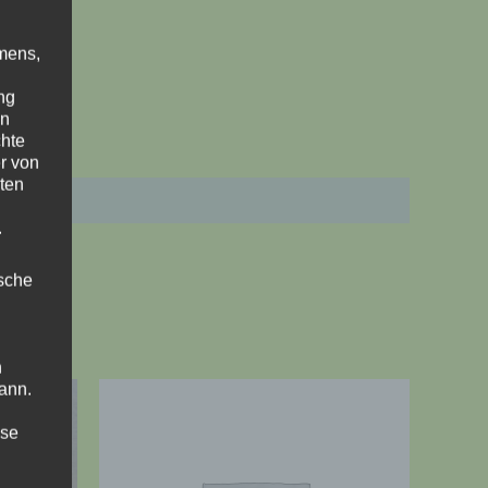
mens,
ng
en
chte
r von
ten
.
ische
n
ann.
ise