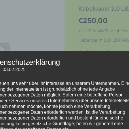
Kabelbaum 2,0 L
€
250,00
inkl. 19 % MwSt.
zzgl.
Ver
Kabelbaum 2,0 LBX Mo
Verfügbarkeit:
1 vorrä
enschutzerklärung
Kabelbaum
In den Warenkorb
: 03.02.2025
2,0
LBX
reuen uns sehr über Ihr Interesse an unserem Unternehmen. Ein
Motorkennbuchstaben
Artikelnummer:
3-M-B-0
ng der Internetseiten ist grundsätzlich ohne jede Angabe
CV
nenbezogener Daten möglich. Sofern eine betroffene Person
Menge
dere Services unseres Unternehmens über unsere Internetseite
uch nehmen möchte, könnte jedoch eine Verarbeitung
nenbezogener Daten erforderlich werden. Ist die Verarbeitung
nenbezogener Daten erforderlich und besteht für eine solche
beitung keine gesetzliche Grundlage, holen wir generell eine