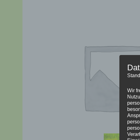
Dat
Stand
Wir f
Nutzu
perso
beson
Anspr
perso
perso
Verar