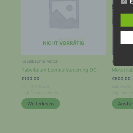
E
Begr
Die D
Europ
Daten
Daten
Kunde
NICHT VORRÄTIG
dies 
Begrif
Kabelbäume Motor
Kabelbäum
Wir v
folge
Kabelbaum Leerlaufsteuerung DG
Motorkab
€
100,00
€
500,00
inkl. 19 % MwSt.
inkl. MwSt.
zzgl.
Versandkosten
zzgl.
Versa
Weiterlesen
Ausfü