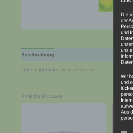
Einwi
Die V
der A
Perso
und i
Daten
unser
uns e
Beschreibung
Produktsicherheit
Rezension
infor
Daten
keine Lagerware, bitte anfragen
Wir h
und o
lücke
perso
Ähnliche Produkte
Inter
aufwe
Aus d
perso
telef