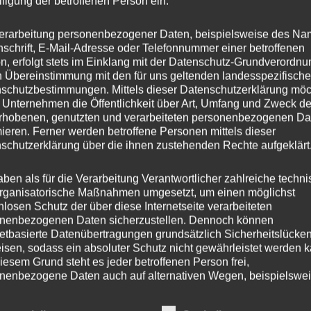
lligung der betroffenen Person ein.
erarbeitung personenbezogener Daten, beispielsweise des Na
nschrift, E-Mail-Adresse oder Telefonnummer einer betroffenen
n, erfolgt stets im Einklang mit der Datenschutz-Grundverordnu
n Übereinstimmung mit den für uns geltenden landesspezifisch
schutzbestimmungen. Mittels dieser Datenschutzerklärung mö
 Unternehmen die Öffentlichkeit über Art, Umfang und Zweck de
rhobenen, genutzten und verarbeiteten personenbezogenen Da
en (0)
mieren. Ferner werden betroffene Personen mittels dieser
schutzerklärung über die ihnen zustehenden Rechte aufgeklärt
aben als für die Verarbeitung Verantwortlicher zahlreiche techn
rganisatorische Maßnahmen umgesetzt, um einen möglichst
nlosen Schutz der über diese Internetseite verarbeiteten
nenbezogenen Daten sicherzustellen. Dennoch können
netbasierte Datenübertragungen grundsätzlich Sicherheitslücke
isen, sodass ein absoluter Schutz nicht gewährleistet werden k
iesem Grund steht es jeder betroffenen Person frei,
nenbezogene Daten auch auf alternativen Wegen, beispielswe
onisch, an uns zu übermitteln.