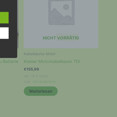
 den
e
nsere
 Um
NICHT VORRÄTIG
Kabelbäume Motor
 Batterie
Kleiner Motorkabelbaum TDI
€
155,99
inkl. 19 % MwSt.
 eine
zzgl.
Versandkosten
nden
Weiterlesen
ondere
er
r zu
er