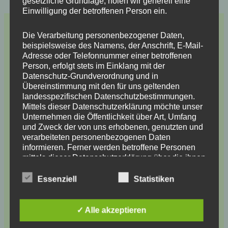
gesetzliche Grundlage, holen wir generell eine
Einwilligung der betroffenen Person ein.
Die Verarbeitung personenbezogener Daten,
Schreibe einen Kommentar
beispielsweise des Namens, der Anschrift, E-Mail-
Adresse oder Telefonnummer einer betroffenen
Deine E-Mail-Adresse wird nicht veröffentlicht.
Person, erfolgt stets im Einklang mit der
Erforderliche Felder sind mit
*
markiert
Datenschutz-Grundverordnung und in
Übereinstimmung mit den für uns geltenden
Hier
landesspezifischen Datenschutzbestimmungen.
eingeben…
Mittels dieser Datenschutzerklärung möchte unser
Unternehmen die Öffentlichkeit über Art, Umfang
und Zweck der von uns erhobenen, genutzten und
verarbeiteten personenbezogenen Daten
informieren. Ferner werden betroffene Personen
mittels dieser Datenschutzerklärung über die ihnen
zustehenden Rechte aufgeklärt.
Essenziell
Statistiken
Wir haben als für die Verarbeitung Verantwortlicher
zahlreiche technische und organisatorische
✓ Alle akzeptieren
Maßnahmen umgesetzt, um einen möglichst
Name*
lückenlosen Schutz der über diese Internetseite