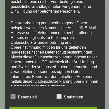
besteht für eine solche Verarbeitung keine
gesetzliche Grundlage, holen wir generell eine
Einwilligung der betroffenen Person ein.
0 Kommentare zu „Himmel Teil 2“
Die Verarbeitung personenbezogener Daten,
Pingback:
Staukonzept erweitert – Kiwigelb.de
beispielsweise des Namens, der Anschrift, E-Mail-
Adresse oder Telefonnummer einer betroffenen
Person, erfolgt stets im Einklang mit der
Datenschutz-Grundverordnung und in
Schreibe einen Kommentar
Übereinstimmung mit den für uns geltenden
landesspezifischen Datenschutzbestimmungen.
Deine E-Mail-Adresse wird nicht veröffentlicht.
Mittels dieser Datenschutzerklärung möchte unser
Erforderliche Felder sind mit
*
markiert
Unternehmen die Öffentlichkeit über Art, Umfang
und Zweck der von uns erhobenen, genutzten und
verarbeiteten personenbezogenen Daten
Hier
informieren. Ferner werden betroffene Personen
eingeben…
mittels dieser Datenschutzerklärung über die ihnen
zustehenden Rechte aufgeklärt.
Essenziell
Statistiken
Wir haben als für die Verarbeitung Verantwortlicher
zahlreiche technische und organisatorische
Maßnahmen umgesetzt, um einen möglichst