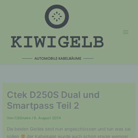
Zum
Inhalt
springen
Ctek D250S Dual und
Smartpass Teil 2
Von
CBSnake
/
6. August 2014
Die beiden Geräte sind nun angeschlossen und tun was sie
sollen
der Kabelsalat wurde auch schon etwas weniger