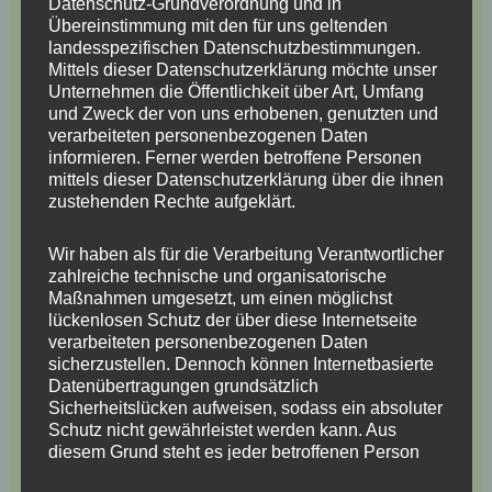
Datenschutz-Grundverordnung und in
Antworten
Übereinstimmung mit den für uns geltenden
landesspezifischen Datenschutzbestimmungen.
Mittels dieser Datenschutzerklärung möchte unser
Unternehmen die Öffentlichkeit über Art, Umfang
und Zweck der von uns erhobenen, genutzten und
Achim
verarbeiteten personenbezogenen Daten
4. Juni 2016 um 20:24 Uhr
informieren. Ferner werden betroffene Personen
mittels dieser Datenschutzerklärung über die ihnen
zustehenden Rechte aufgeklärt.
Hallo Ulf,
ja vor der Batterie unterm Fahrersitz, beim Benziner
Wir haben als für die Verarbeitung Verantwortlicher
sitzt die Starterbatterie ja beim Beifahrer.
zahlreiche technische und organisatorische
Maßnahmen umgesetzt, um einen möglichst
Grüße
lückenlosen Schutz der über diese Internetseite
verarbeiteten personenbezogenen Daten
Achim
sicherzustellen. Dennoch können Internetbasierte
Datenübertragungen grundsätzlich
Antworten
Sicherheitslücken aufweisen, sodass ein absoluter
Schutz nicht gewährleistet werden kann. Aus
diesem Grund steht es jeder betroffenen Person
Pingback:
Ctek D250S Dual und Smartpass –
frei, personenbezogene Daten auch auf
Kiwigelb.de