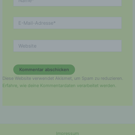
oder identifizierbare natürliche Person (im
Folgenden „betroffene Person") beziehen.
Als identifizierbar wird eine natürliche
E-
Person angesehen, die direkt oder indirekt,
Mail-
insbesondere mittels Zuordnung zu einer
Adresse*
Kennung wie einem Namen, zu einer
Kennnummer, zu Standortdaten, zu einer
Website
Online-Kennung oder zu einem oder
mehreren besonderen Merkmalen, die
Ausdruck der physischen, physiologischen,
genetischen, psychischen, wirtschaftlichen,
kulturellen oder sozialen Identität dieser
natürlichen Person sind, identifiziert werden
Diese Website verwendet Akismet, um Spam zu reduzieren.
kann.
Erfahre, wie deine Kommentardaten verarbeitet werden.
b) betroffene Person
Betroffene Person ist jede identifizierte oder
identifizierbare natürliche Person, deren
personenbezogene Daten von dem für die
Verarbeitung Verantwortlichen verarbeitet
werden.
Impressum