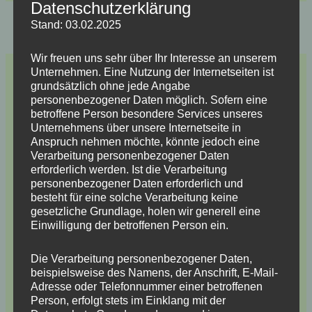
Datenschutzerklärung
Stand: 03.02.2025
ZURÜCK
WEITER
Wir freuen uns sehr über Ihr Interesse an unserem
Unternehmen. Eine Nutzung der Internetseiten ist
3 Kommentare zu „Ctek D250S Dual und Smartpass Teil
grundsätzlich ohne jede Angabe
2“
personenbezogener Daten möglich. Sofern eine
betroffene Person besondere Services unseres
Unternehmens über unsere Internetseite in
Anspruch nehmen möchte, könnte jedoch eine
Ulf
Verarbeitung personenbezogener Daten
4. Juni 2016 um 19:48 Uhr
erforderlich werden. Ist die Verarbeitung
personenbezogener Daten erforderlich und
besteht für eine solche Verarbeitung keine
Hallo!
gesetzliche Grundlage, holen wir generell eine
Ich habe mir auch grad die beiden Geräte gekauft,
Einwilligung der betroffenen Person ein.
genau aus den gleichen Gründen wie du.
Wo hast du die eingebaut? Unterm Fahrersitz?
Die Verarbeitung personenbezogener Daten,
beispielsweise des Namens, der Anschrift, E-Mail-
Viele Grüße,
Adresse oder Telefonnummer einer betroffenen
Ulf
Person, erfolgt stets im Einklang mit der