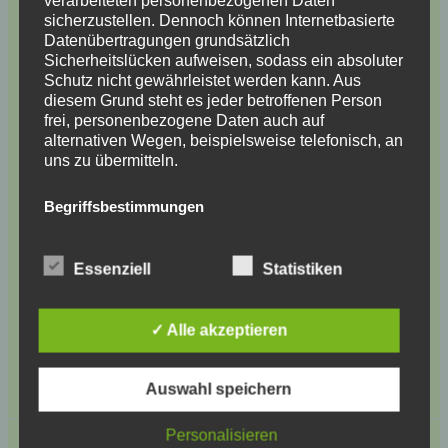
sicherzustellen. Dennoch können Internetbasierte
Datenübertragungen grundsätzlich
ich könnt mir noch genaushübsch lakierte
Sicherheitslücken aufweisen, sodass ein absoluter
radzierblenden vorstellen :*FG
Schutz nicht gewährleistet werden kann. Aus
diesem Grund steht es jeder betroffenen Person
Antworten
frei, personenbezogene Daten auch auf
alternativen Wegen, beispielsweise telefonisch, an
uns zu übermitteln.
CBS
Begriffsbestimmungen
7. Mai 2011 um 12:58 Uhr
Die Datenschutzerklärung beruht auf den
Begrifflichkeiten, die durch den Europäischen
Essenziell
Statistiken
Richtlinien- und Verordnungsgeber beim Erlass
hm da bin ich noch unschlüssig, normal wären die
der Datenschutz-Grundverordnung (DS-GVO)
komplett sandfarben, mal überlegen was ich damit
verwendet wurden. Unsere Datenschutzerklärung
mach
✓ Alle akzeptieren
soll sowohl für die Öffentlichkeit als auch für
unsere Kunden und Geschäftspartner einfach
Antworten
lesbar und verständlich sein. Um dies zu
Auswahl speichern
gewährleisten, möchten wir vorab die verwendeten
Begrifflichkeiten erläutern.
Personalisieren