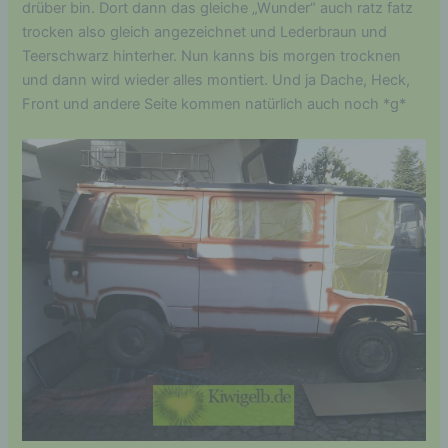
drüber bin. Dort dann das gleiche „Wunder“ auch ratz fatz
trocken also gleich angezeichnet und Lederbraun und
Teerschwarz hinterher. Nun kanns bis morgen trocknen
und dann wird wieder alles montiert. Und ja Dache, Heck,
Front und andere Seite kommen natürlich auch noch *g*