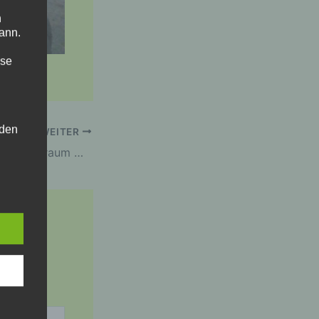
n
ann.
ise
 den
WEITER
Neue Räder und der Innenraum wird weiter komplettiert
e
nsere
 Um
nd mit
*
 eine