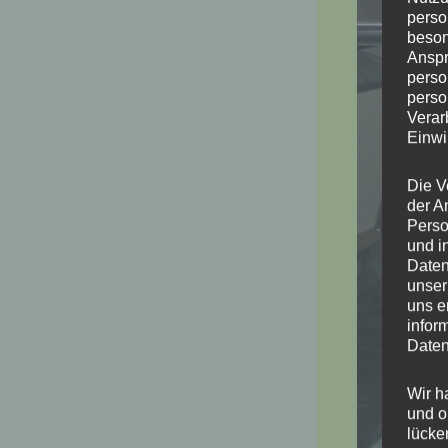
perso
beson
Anspr
perso
perso
Verar
Einwi
Die V
der A
Perso
und i
Daten
unser
uns e
infor
Daten
Wir h
und o
lücke