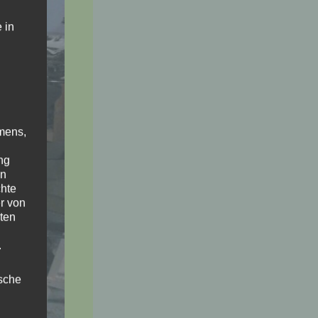
 in
mens,
ng
en
chte
r von
ten
.
ische