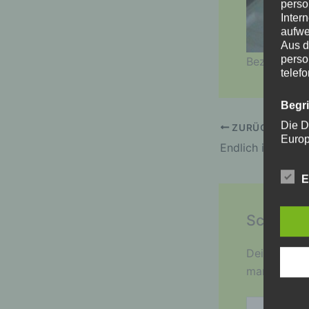
perso
Inter
aufwe
Aus d
perso
Bezogen mit
telef
Begr
Die D
ZURÜCK
Europ
Daten
Daten
E
Kunde
dies 
Begrif
Schreib
Wir v
Deine E-Mail
folge
markiert
Hier