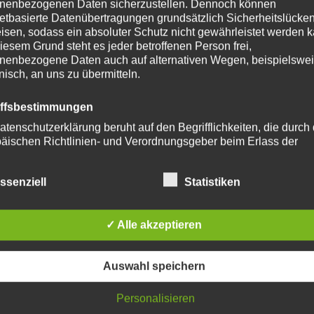
nenbezogenen Daten sicherzustellen. Dennoch können
netbasierte Datenübertragungen grundsätzlich Sicherheitslücke
isen, sodass ein absoluter Schutz nicht gewährleistet werden k
iesem Grund steht es jeder betroffenen Person frei,
nenbezogene Daten auch auf alternativen Wegen, beispielswe
 schwarzen selbstklebenden Velour
onisch, an uns zu übermitteln.
iffsbestimmungen
atenschutzerklärung beruht auf den Begrifflichkeiten, die durch
äischen Richtlinien- und Verordnungsgeber beim Erlass der
Endlich ist auch der letzte Vorhang im Bus
schutz-Grundverordnung (DS-GVO) verwendet wurden. Unser
schutzerklärung soll sowohl für die Öffentlichkeit als auch für u
ssenziell
Statistiken
n und Geschäftspartner einfach lesbar und verständlich sein.
zu gewährleisten, möchten wir vorab die verwendeten
flichkeiten erläutern.
e einen Kommentar
✓ Alle akzeptieren
erwenden in dieser Datenschutzerklärung unter anderem die
-Adresse wird nicht veröffentlicht.
Erforderliche Felder si
nden Begriffe:
Auswahl speichern
a) personenbezogene Daten
Personalisieren
Personenbezogene Daten sind alle Informationen, die sich auf