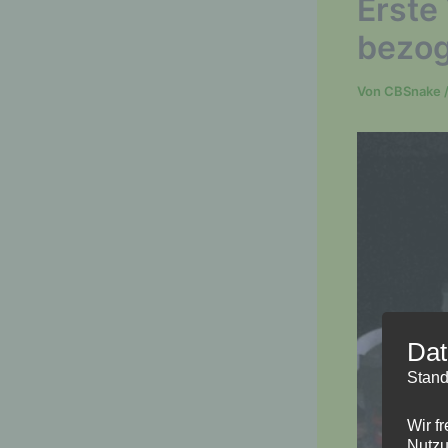
Erste
bezo
Von
CBSnake
Dat
Stand
Wir f
Nutzu