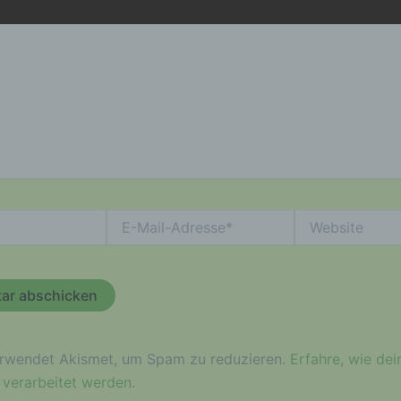
identifizierte oder identifizierbare natürliche Person (im Folge
„betroffene Person") beziehen. Als identifizierbar wird eine
natürliche Person angesehen, die direkt oder indirekt, insbes
mittels Zuordnung zu einer Kennung wie einem Namen, zu ein
Kennnummer, zu Standortdaten, zu einer Online-Kennung ode
einem oder mehreren besonderen Merkmalen, die Ausdruck d
physischen, physiologischen, genetischen, psychischen,
wirtschaftlichen, kulturellen oder sozialen Identität dieser
natürlichen Person sind, identifiziert werden kann.
b) betroffene Person
E-
Website
Betroffene Person ist jede identifizierte oder identifizierbare
Mail-
natürliche Person, deren personenbezogene Daten von dem fü
Adresse*
Verarbeitung Verantwortlichen verarbeitet werden.
c) Verarbeitung
Verarbeitung ist jeder mit oder ohne Hilfe automatisierter Verf
ausgeführte Vorgang oder jede solche Vorgangsreihe im
erwendet Akismet, um Spam zu reduzieren.
Erfahre, wie dei
Zusammenhang mit personenbezogenen Daten wie das Erhe
verarbeitet werden.
das Erfassen, die Organisation, das Ordnen, die Speicherung,